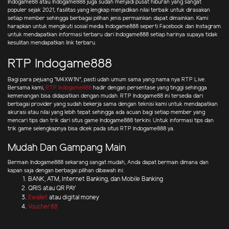
Indogame88 atau Indogame888 juga sudah menjadi pusat hiburan yang sangat
populer sejak 2021, fasilitas yang lengkap menjadikan nilai terbaik untuk dirasakan
setiap member sehingga berbagai pilihan jenis permainkan dapat dimainkan. Kami
harapkan untuk mengikuti sosial media Indogame888 seperti Facebook dan Instagram
untuk mendapatkan informasi terbaru dari Indogame888 setiap harinya supaya tidak
kesulitan mendapatkan link terbaru.
RTP Indogame888
Bagi para pejuang "M4XW1N", pasti udah umum sama yang nama nya RTP Live.
Bersama kami,
RTP Indogame888
hadir dengan persentase yang tinggi sehingga
kemenangan bisa didapatkan dengan mudah. RTP Indogame88 ini tersedia dari
berbagai provider yang sudah bekerja sama dengan teknisi kami untuk mendapatkan
akurasi atau nilai yang lebih tepat sehingga ada acuan bagi setiap member yang
mencari tips dan trik dari situs game Indogame888 terkini. Untuk informasi tips dan
trik game selengkapnya bisa dicek pada situs RTP Indogame888 ya.
Mudah Dan Gampang Main
Bermain Indogame888 sekarang sangat mudah, Anda dapat bermain dimana dan
kapan saja dengan berbagai pilihan dibawah ini:
BANK, ATM, Internet Banking, dan Mobile Banking
QRIS atau QR PAY
Ewallet
atau digital money
Voucher88