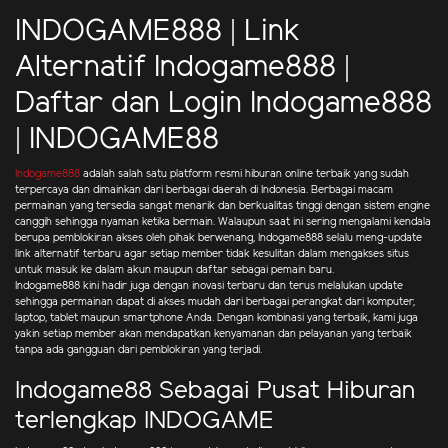
INDOGAME888 | Link
Alternatif Indogame888 |
Daftar dan Login Indogame888
| INDOGAME88
Indogame888
adalah salah satu platform resmi hiburan online terbaik yang sudah
terpercaya dan dimainkan dari berbagai daerah di Indonesia. Berbagai macam
permainan yang tersedia sangat menarik dan berkualitas tinggi dengan sistem engine
canggih sehingga nyaman ketika bermain. Walaupun saat ini sering mengalami kendala
berupa pemblokiran akses oleh pihak berwenang, Indogame888 selalu meng-update
link alternatif terbaru agar setiap member tidak kesulitan dalam mengakses situs
untuk masuk ke dalam akun maupun daftar sebagai pemain baru.
Indogame888 kini hadir juga dengan inovasi terbaru dan terus melalukan update
sehingga permainan dapat di akses mudah dari berbagai perangkat dari komputer,
laptop, tablet maupun smartphone Anda. Dengan kombinasi yang terbaik, kami juga
yakin setiap member akan mendapatkan kenyamanan dan pelayanan yang terbaik
tanpa ada gangguan dari pemblokiran yang terjadi.
Indogame88 Sebagai Pusat Hiburan
terlengkap INDOGAME