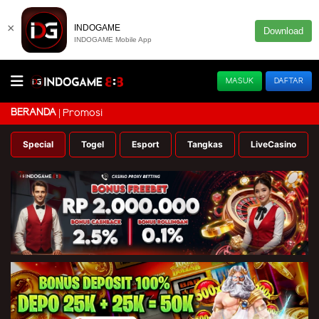
×
INDOGAME
Download
INDOGAME Mobile App
MASUK
DAFTAR
BERANDA
Promosi
Special
Togel
Esport
Tangkas
LiveCasino