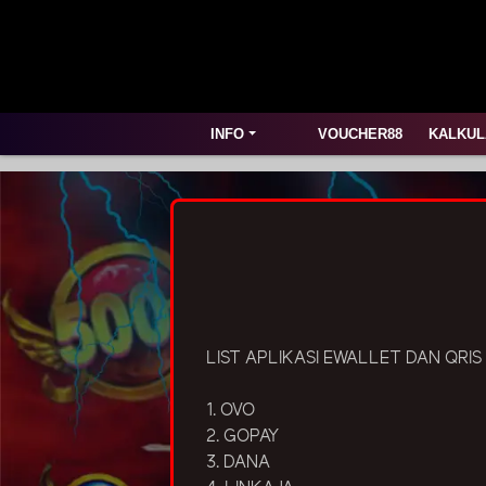
INFO
VOUCHER88
KALKUL
LIST APLIKASI EWALLET DAN QRI
1. OVO
2. GOPAY
3. DANA