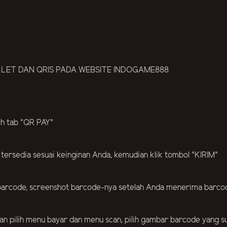
LET DAN QRIS PADA WEBSITE INDOGAME888
lih tab "QR PAY"
g tersedia sesuai keinginan Anda, kemudian klik tombol "KIRIM"
barcode, screenshot barcode-nya setelah Anda menerima barco
dian pilih menu bayar dan menu scan, pilih gambar barcode yang