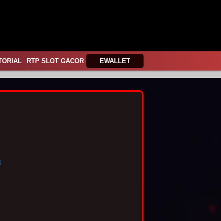
TORIAL
RTP SLOT GACOR
EWALLET
8