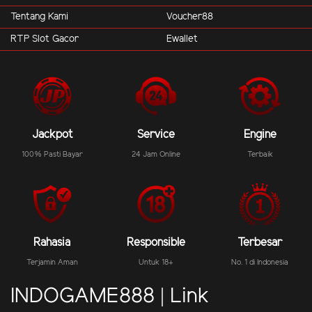
Tentang Kami
Voucher88
RTP Slot Gacor
Ewallet
Jackpot
Service
Engine
100% Pasti Bayar
24 Jam Online
Terbaik
Rahasia
Responsible
Terbesar
Terjamin Aman
Untuk 18+
No. 1 di Indonesia
INDOGAME888 | Link