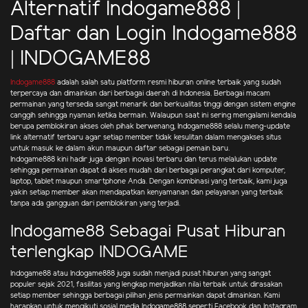
Alternatif Indogame888 |
Daftar dan Login Indogame888
| INDOGAME88
Indogame888
adalah salah satu platform resmi hiburan online terbaik yang sudah
terpercaya dan dimainkan dari berbagai daerah di Indonesia. Berbagai macam
permainan yang tersedia sangat menarik dan berkualitas tinggi dengan sistem engine
canggih sehingga nyaman ketika bermain. Walaupun saat ini sering mengalami kendala
berupa pemblokiran akses oleh pihak berwenang, Indogame888 selalu meng-update
link alternatif terbaru agar setiap member tidak kesulitan dalam mengakses situs
untuk masuk ke dalam akun maupun daftar sebagai pemain baru.
Indogame888 kini hadir juga dengan inovasi terbaru dan terus melalukan update
sehingga permainan dapat di akses mudah dari berbagai perangkat dari komputer,
laptop, tablet maupun smartphone Anda. Dengan kombinasi yang terbaik, kami juga
yakin setiap member akan mendapatkan kenyamanan dan pelayanan yang terbaik
tanpa ada gangguan dari pemblokiran yang terjadi.
Indogame88 Sebagai Pusat Hiburan
terlengkap INDOGAME
Indogame88 atau Indogame888 juga sudah menjadi pusat hiburan yang sangat
populer sejak 2021, fasilitas yang lengkap menjadikan nilai terbaik untuk dirasakan
setiap member sehingga berbagai pilihan jenis permainkan dapat dimainkan. Kami
harapkan untuk mengikuti sosial media Indogame888 seperti Facebook dan Instagram