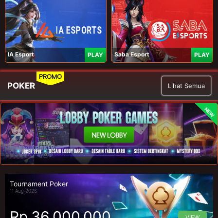
IA Esport
Saba Esport
PLAY
PLAY
PROMO
POKER
Lihat Semua
NEW
Tournament Poker
11 Aug 2026
Rp.36.000.000
VIEW