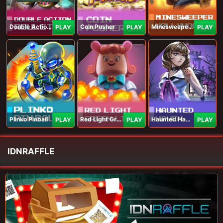
Double Action Roulette
Coin Pusher
Minesweeper Hollywood
PLAY
PLAY
PLAY
Plinko Pinball
Red Light Green Light
Haunted Haven
PLAY
PLAY
PLAY
IDNRAFFLE