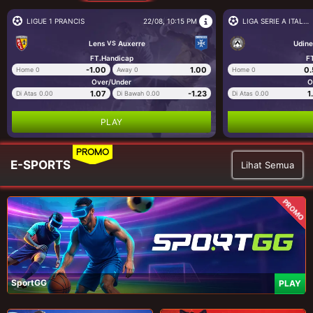
LIGA SERIE A ITALIA
22/08, 11:30 PM
LIGA SERIE A ITALIA
Udinese
VS
Como
Inter Mi
FT.Handicap
F
0.50
-0.50
-1
Home 0
Away 0
Home 0
Over/Under
O
1.01
-1.14
-1
Di Atas 0.00
Di Bawah 0.00
Di Atas 0.00
PLAY
PROMO
E-SPORTS
Lihat Semua
PROMO
SportGG
PLAY