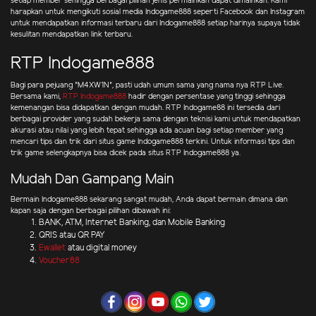
setiap member sehingga berbagai pilihan jenis permainkan dapat dimainkan. Kami
harapkan untuk mengikuti sosial media Indogame888 seperti Facebook dan Instagram
untuk mendapatkan informasi terbaru dari Indogame888 setiap harinya supaya tidak
kesulitan mendapatkan link terbaru.
RTP Indogame888
Bagi para pejuang "M4XW1N", pasti udah umum sama yang nama nya RTP Live.
Bersama kami,
RTP Indogame888
hadir dengan persentase yang tinggi sehingga
kemenangan bisa didapatkan dengan mudah. RTP Indogame88 ini tersedia dari
berbagai provider yang sudah bekerja sama dengan teknisi kami untuk mendapatkan
akurasi atau nilai yang lebih tepat sehingga ada acuan bagi setiap member yang
mencari tips dan trik dari situs game Indogame888 terkini. Untuk informasi tips dan
trik game selengkapnya bisa dicek pada situs RTP Indogame888 ya.
Mudah Dan Gampang Main
Bermain Indogame888 sekarang sangat mudah, Anda dapat bermain dimana dan
kapan saja dengan berbagai pilihan dibawah ini:
BANK, ATM, Internet Banking, dan Mobile Banking
QRIS atau QR PAY
Ewallet
atau digital money
Voucher88