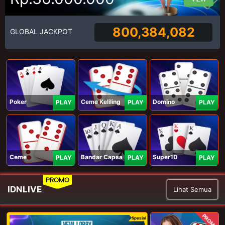
800,384,082
GLOBAL JACKPOT
Poker
Ceme Keliling
Domino
PLAY
PLAY
PLAY
Ceme
Bandar Capsa
Super10
PLAY
PLAY
PLAY
PROMO
IDNLIVE
Lihat Semua
PROMO
Spesial