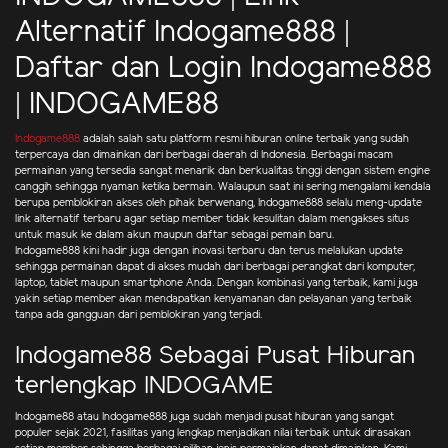
Alternatif Indogame888 |
Daftar dan Login Indogame888
| INDOGAME88
Indogame888
adalah salah satu platform resmi hiburan online terbaik yang sudah
terpercaya dan dimainkan dari berbagai daerah di Indonesia. Berbagai macam
permainan yang tersedia sangat menarik dan berkualitas tinggi dengan sistem engine
canggih sehingga nyaman ketika bermain. Walaupun saat ini sering mengalami kendala
berupa pemblokiran akses oleh pihak berwenang, Indogame888 selalu meng-update
link alternatif terbaru agar setiap member tidak kesulitan dalam mengakses situs
untuk masuk ke dalam akun maupun daftar sebagai pemain baru.
Indogame888 kini hadir juga dengan inovasi terbaru dan terus melalukan update
sehingga permainan dapat di akses mudah dari berbagai perangkat dari komputer,
laptop, tablet maupun smartphone Anda. Dengan kombinasi yang terbaik, kami juga
yakin setiap member akan mendapatkan kenyamanan dan pelayanan yang terbaik
tanpa ada gangguan dari pemblokiran yang terjadi.
Indogame88 Sebagai Pusat Hiburan
terlengkap INDOGAME
Indogame88 atau Indogame888 juga sudah menjadi pusat hiburan yang sangat
populer sejak 2021, fasilitas yang lengkap menjadikan nilai terbaik untuk dirasakan